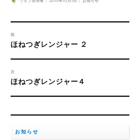
ウェブ管理者
2010年10月1日
お知らせ
稿
稿
テ
者
日:
ゴ
リ
ー
投
前
稿
ほねつぎレンジャー ２
前
の
ナ
投
ビ
稿:
次
ゲ
ほねつぎレンジャー４
次
の
ー
投
シ
稿:
ョ
お知らせ
ン