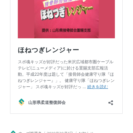
投
投
カ