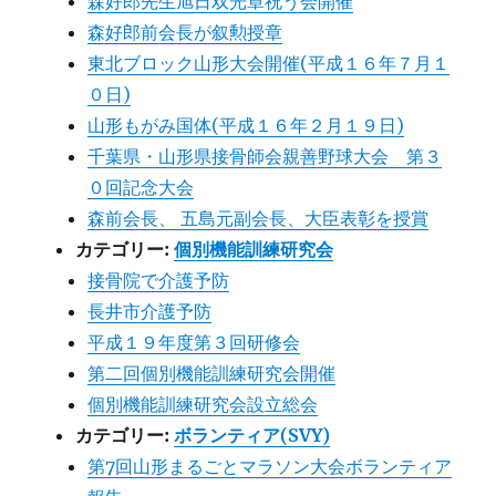
森好郎先生旭日双光章祝う会開催
森好郎前会長が叙勲授章
東北ブロック山形大会開催(平成１６年７月１
０日)
山形もがみ国体(平成１６年２月１９日)
千葉県・山形県接骨師会親善野球大会 第３
０回記念大会
森前会長、 五島元副会長、大臣表彰を授賞
カテゴリー:
個別機能訓練研究会
接骨院で介護予防
長井市介護予防
平成１９年度第３回研修会
第二回個別機能訓練研究会開催
個別機能訓練研究会設立総会
カテゴリー:
ボランティア(SVY)
第7回山形まるごとマラソン大会ボランティア