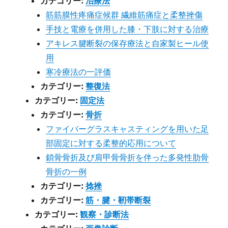
カテゴリー:
治療法
筋筋膜性疼痛症候群 繊維筋痛症と柔整挫傷
手技と電療を併用した膝・下肢に対する治療
アキレス腱断裂の保存療法と自家製ヒール使
用
寒冷療法の一評価
カテゴリー:
整復法
カテゴリー:
固定法
カテゴリー:
骨折
ファイバーグラスキャスティングを用いた足
部固定に対する柔整的応用について
鎖骨骨折及び肩甲骨骨折を伴った多発性肋骨
骨折の一例
カテゴリー:
捻挫
カテゴリー:
筋・腱・靭帯断裂
カテゴリー:
観察・診断法