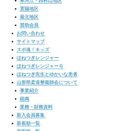
寒河江・西村山地区
置賜地区
最北地区
賛助会員
お問い合わせ
サイトマップ
スポ魂！キッズ
ほねつぎレンジャー
ほねつぎレンジャーＧ
ほねつぎ先生とゆかいな患者
山形県柔道整復師会について
事業紹介
組織
業務・財務資料
新入会員募集
新着順一覧