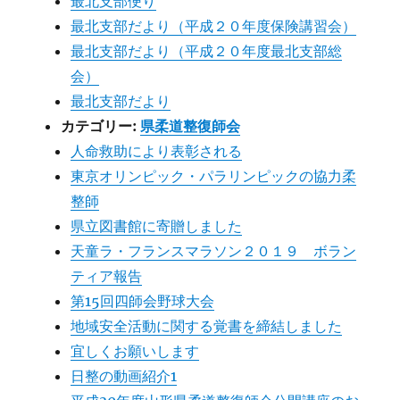
最北支部便り
最北支部だより（平成２０年度保険講習会）
最北支部だより（平成２０年度最北支部総
会）
最北支部だより
カテゴリー:
県柔道整復師会
人命救助により表彰される
東京オリンピック・パラリンピックの協力柔
整師
県立図書館に寄贈しました
天童ラ・フランスマラソン２０１９ ボラン
ティア報告
第15回四師会野球大会
地域安全活動に関する覚書を締結しました
宜しくお願いします
日整の動画紹介1