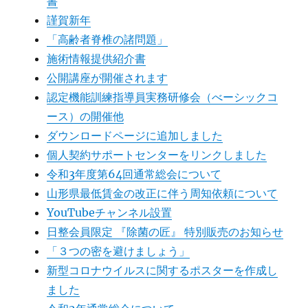
書
謹賀新年
「高齢者脊椎の諸問題」
施術情報提供紹介書
公開講座が開催されます
認定機能訓練指導員実務研修会（べーシックコ
ース）の開催他
ダウンロードページに追加しました
個人契約サポートセンターをリンクしました
令和3年度第64回通常総会について
山形県最低賃金の改正に伴う周知依頼について
YouTubeチャンネル設置
日整会員限定 『除菌の匠』 特別販売のお知らせ
「３つの密を避けましょう」
新型コロナウイルスに関するポスターを作成し
ました