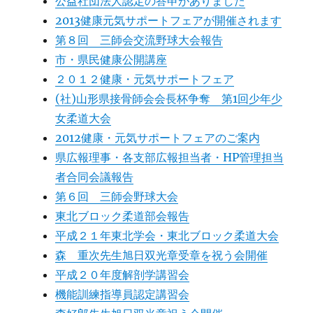
公益社団法人認定の答申がありました
2013健康元気サポートフェアが開催されます
第８回 三師会交流野球大会報告
市・県民健康公開講座
２０１２健康・元気サポートフェア
(社)山形県接骨師会会長杯争奪 第1回少年少
女柔道大会
2012健康・元気サポートフェアのご案内
県広報理事・各支部広報担当者・HP管理担当
者合同会議報告
第６回 三師会野球大会
東北ブロック柔道部会報告
平成２１年東北学会・東北ブロック柔道大会
森 重次先生旭日双光章受章を祝う会開催
平成２０年度解剖学講習会
機能訓練指導員認定講習会