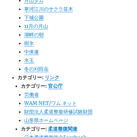
月山ダム
寒河江川のサクラ並木
下城公園
11月の月山
湖畔の朝
樹氷
中体連
水玉
冬の刈田岳
カテゴリー:
リンク
カテゴリー:
官公庁
労働省
WAM NET/ワム ネット
財団法人柔道整復研修試験財団
山形県ホームページ
カテゴリー:
柔道整復関連