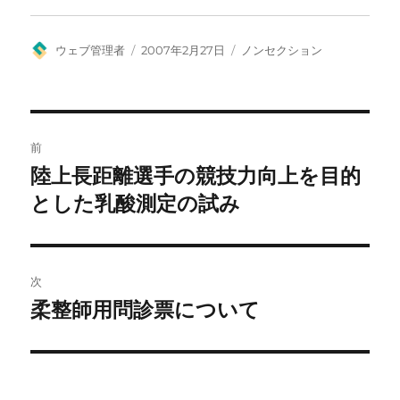
投
投
カ
ウェブ管理者
2007年2月27日
ノンセクション
稿
稿
テ
者
日:
ゴ
リ
ー
投
前
稿
陸上長距離選手の競技力向上を目的
前
の
とした乳酸測定の試み
ナ
投
ビ
稿:
ゲ
次
柔整師用問診票について
次
ー
の
シ
投
稿:
ョ