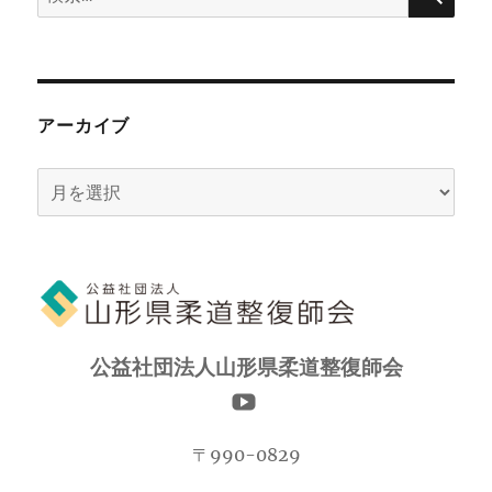
索:
アーカイブ
ア
ー
カ
イ
ブ
公益社団法人山形県柔道整復師会
〒990-0829