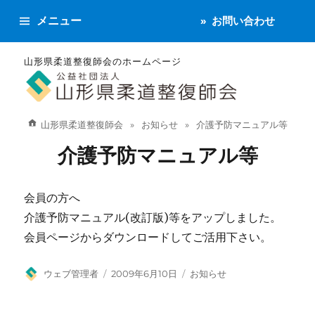
メニュー
お問い合わせ
山形県柔道整復師会のホームページ
山形県柔道整復師会
お知らせ
介護予防マニュアル等
介護予防マニュアル等
会員の方へ
介護予防マニュアル(改訂版)等をアップしました。
会員ページからダウンロードしてご活用下さい。
投
投
カ
ウェブ管理者
2009年6月10日
お知らせ
稿
稿
テ
者
日:
ゴ