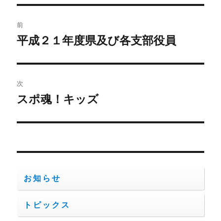
リ
ー
投
前
稿
平成２１年度県及び各支部役員
前
の
ナ
投
ビ
稿:
次
ゲ
スポ魂！キッズ
次
の
ー
投
シ
稿:
ョ
お知らせ
ン
トピックス