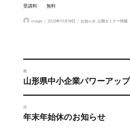
受講料 無料
投
投
カ
inage
2023年10月18日
お知らせ
,
公開セミナー情報
稿
稿
テ
者
日:
ゴ
リ
ー
投
前
稿
山形県中小企業パワーアッ
前
の
ナ
投
ビ
稿:
次
ゲ
年末年始休のお知らせ
次
の
ー