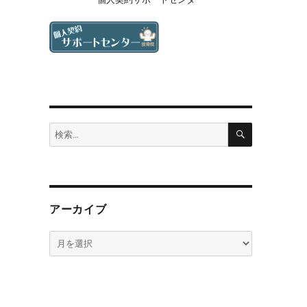
検
検
索
索:
アーカイブ
ア
ー
カ
イ
ブ