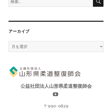
索
索:
アーカイブ
ア
ー
カ
イ
ブ
公益社団法人山形県柔道整復師会
〒990-0829