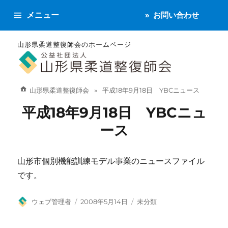
メニュー
お問い合わせ
山形県柔道整復師会のホームページ
山形県柔道整復師会
平成18年9月18日 YBCニュース
平成18年9月18日 YBCニュ
ース
山形市個別機能訓練モデル事業のニュースファイル
です。
投
投
カ
ウェブ管理者
2008年5月14日
未分類
稿
稿
テ
者
日:
ゴ