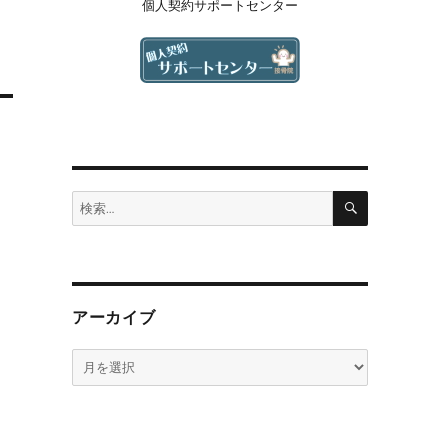
個人契約サポートセンター
検
検
索
索:
アーカイブ
ア
ー
カ
イ
ブ