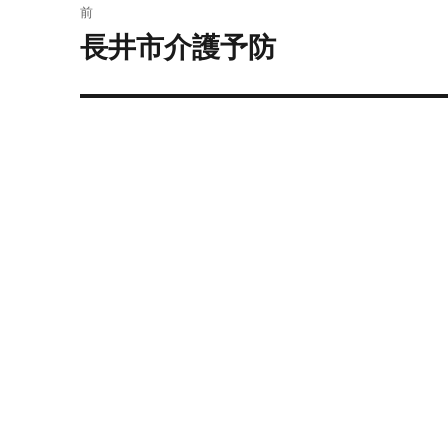
前
稿
長井市介護予防
前
の
ナ
投
ビ
稿:
ゲ
ー
シ
ョ
ン