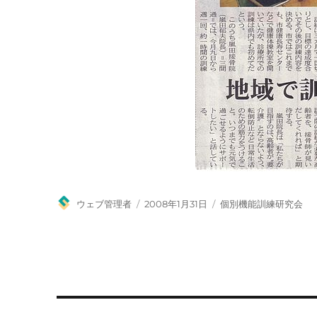
投
投
カ
ウェブ管理者
2008年1月31日
個別機能訓練研究会
稿
稿
テ
者
日:
ゴ
リ
ー
投