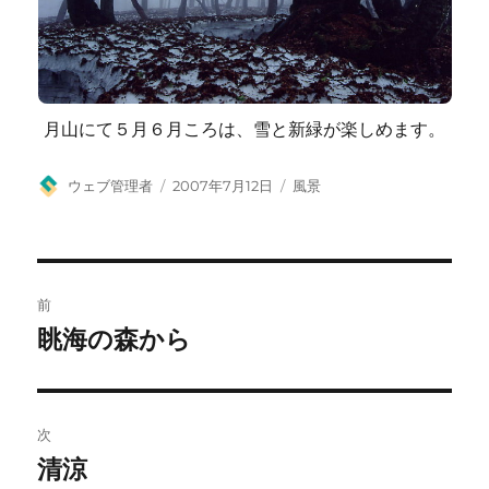
月山にて５月６月ころは、雪と新緑が楽しめます。
投
投
カ
ウェブ管理者
2007年7月12日
風景
稿
稿
テ
者
日:
ゴ
リ
ー
投
前
稿
眺海の森から
前
の
ナ
投
ビ
稿:
次
ゲ
清涼
次