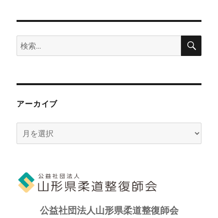
検
検
索
索:
アーカイブ
ア
ー
カ
イ
ブ
公益社団法人山形県柔道整復師会