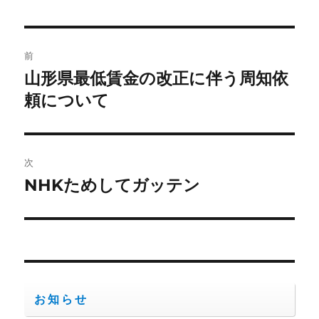
者
日:
ゴ
リ
ー
投
前
稿
山形県最低賃金の改正に伴う周知依
前
の
頼について
ナ
投
ビ
稿:
ゲ
次
NHKためしてガッテン
次
ー
の
シ
投
稿:
ョ
ン
お知らせ