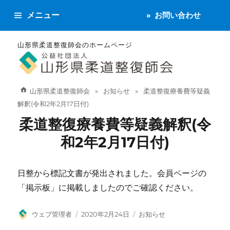
メニュー
お問い合わせ
山形県柔道整復師会のホームページ
山形県柔道整復師会
お知らせ
柔道整復療養費等疑義
解釈(令和2年2月17日付)
柔道整復療養費等疑義解釈(令
和2年2月17日付)
日整から標記文書が発出されました。会員ページの
「掲示板」に掲載しましたのでご確認ください。
投
投
カ
ウェブ管理者
2020年2月24日
お知らせ
稿
稿
テ