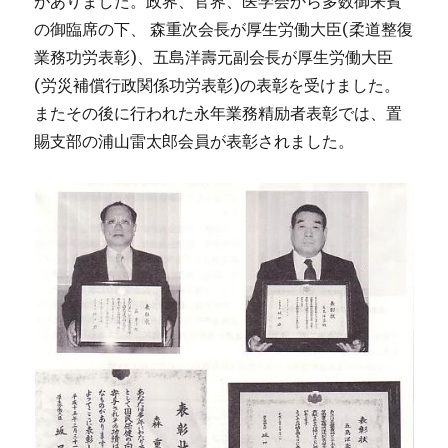
がありました。政界、官界、医学会から多数御来賓
の御臨席の下、 森重次会長が厚生労働大臣(柔道整復
業務功労表彰)、五島洋壽元副会長が厚生労働大臣
(労災補償行政関係功労表彰)の表彰を受けました。
またその後に行われた永年業務精励者表彰では、置
賜支部の浦山雷太郎会員が表彰されました。