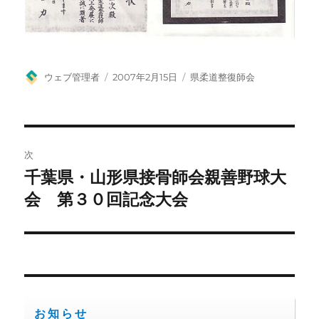
投
投
カ
ウェブ管理者
2007年2月15日
県柔道整復師会
稿
稿
テ
者
日:
ゴ
リ
ー
投
次
稿
千葉県・山形県接骨師会親善野球大
次
の
会 第３０回記念大会
ナ
投
ビ
稿:
ゲ
ー
お知らせ