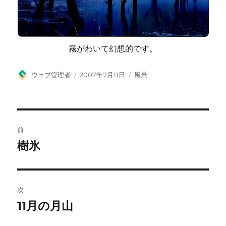
霧がわいて幻想的です。
投
投
カ
ウェブ管理者
2007年7月11日
風景
稿
稿
テ
者
日:
ゴ
リ
ー
投
前
稿
樹氷
前
の
ナ
投
ビ
稿:
次
ゲ
11月の月山
次
の