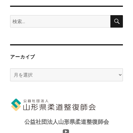
検
検
索
索:
アーカイブ
ア
ー
カ
イ
ブ
公益社団法人山形県柔道整復師会