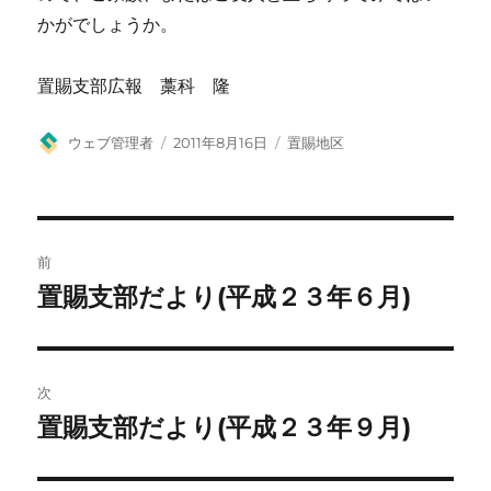
かがでしょうか。
置賜支部広報 藁科 隆
投
投
カ
ウェブ管理者
2011年8月16日
置賜地区
稿
稿
テ
者
日:
ゴ
リ
ー
投
前
稿
置賜支部だより(平成２３年６月)
前
の
ナ
投
ビ
稿:
次
ゲ
置賜支部だより(平成２３年９月)
次
の
ー
投