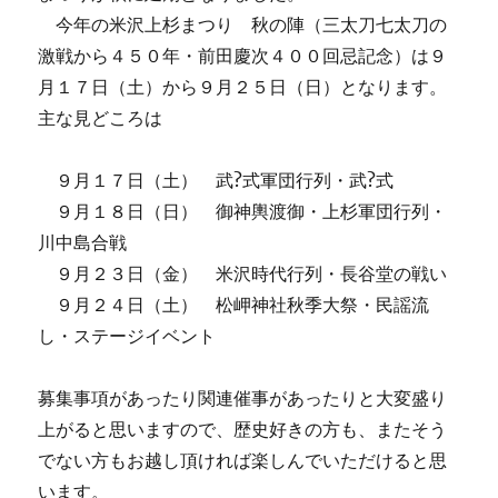
今年の米沢上杉まつり 秋の陣（三太刀七太刀の
激戦から４５０年・前田慶次４００回忌記念）は９
月１７日（土）から９月２５日（日）となります。
主な見どころは
９月１７日（土） 武?式軍団行列・武?式
９月１８日（日） 御神輿渡御・上杉軍団行列・
川中島合戦
９月２３日（金） 米沢時代行列・長谷堂の戦い
９月２４日（土） 松岬神社秋季大祭・民謡流
し・ステージイベント
募集事項があったり関連催事があったりと大変盛り
上がると思いますので、歴史好きの方も、またそう
でない方もお越し頂ければ楽しんでいただけると思
います。