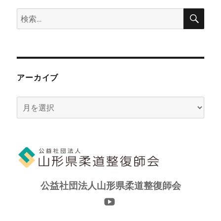
検
検
索
索:
アーカイブ
ア
ー
カ
イ
ブ
公益社団法人山形県柔道整復師会