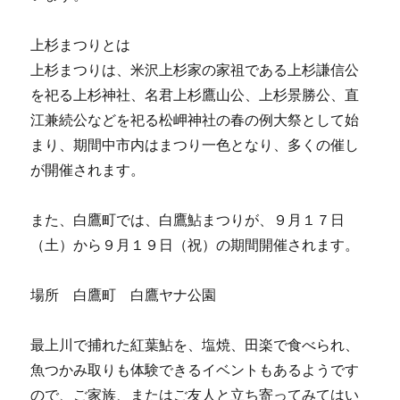
上杉まつりとは
上杉まつりは、米沢上杉家の家祖である上杉謙信公
を祀る上杉神社、名君上杉鷹山公、上杉景勝公、直
江兼続公などを祀る松岬神社の春の例大祭として始
まり、期間中市内はまつり一色となり、多くの催し
が開催されます。
また、白鷹町では、白鷹鮎まつりが、９月１７日
（土）から９月１９日（祝）の期間開催されます。
場所 白鷹町 白鷹ヤナ公園
最上川で捕れた紅葉鮎を、塩焼、田楽で食べられ、
魚つかみ取りも体験できるイベントもあるようです
ので、ご家族、またはご友人と立ち寄ってみてはい