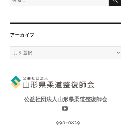
索
索:
アーカイブ
ア
ー
カ
イ
ブ
公益社団法人山形県柔道整復師会
〒990-0829