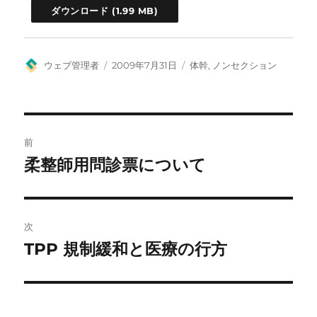
ダウンロード
投
投
カ
ウェブ管理者
2009年7月31日
体幹
,
ノンセクション
稿
稿
テ
者
日:
ゴ
リ
ー
投
前
稿
柔整師用問診票について
前
の
ナ
投
ビ
稿:
次
ゲ
TPP 規制緩和と医療の行方
次
の
ー
投
シ
稿: