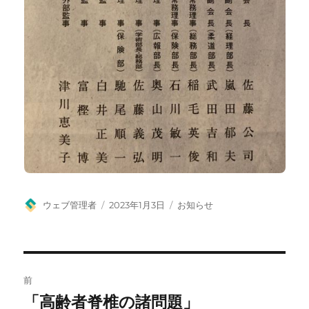
投
投
カ
ウェブ管理者
2023年1月3日
お知らせ
稿
稿
テ
者
日:
ゴ
リ
ー
投
前
稿
「高齢者脊椎の諸問題」
前