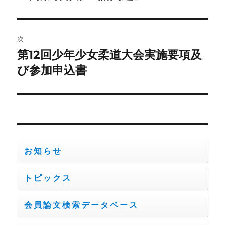
の
ナ
投
ビ
稿:
次
ゲ
第12回少年少女柔道大会実施要項及
次
の
び参加申込書
ー
投
シ
稿:
ョ
ン
お知らせ
トピックス
会員論文検索データベース