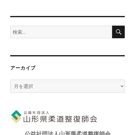
検
検
索
索:
アーカイブ
ア
ー
カ
イ
ブ
公益社団法人山形県柔道整復師会