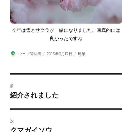
今年は雪とサクラが一緒になりました。写真的には
良かったですね
投
投
カ
ウェブ管理者
2013年6月17日
風景
稿
稿
テ
者
日:
ゴ
リ
ー
投
前
稿
紹介されました
前
の
ナ
投
ビ
稿:
次
ゲ
クマガイソウ
次