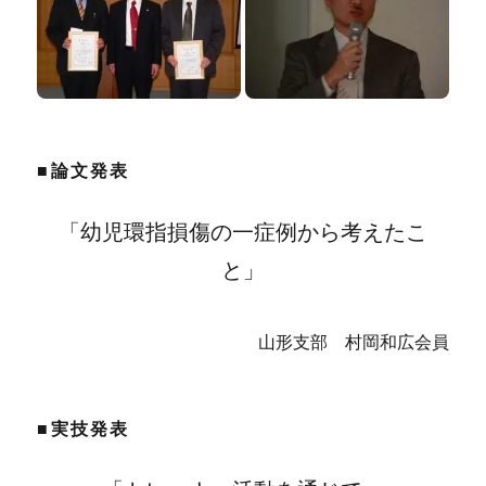
■論文発表
「幼児環指損傷の一症例から考えたこ
と」
山形支部 村岡和広会員
■実技発表