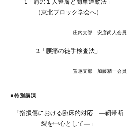
1「肩の１人整膚と簡単運動法」
（東北ブロック学会へ）
庄内支部 安彦尚人会員
2「腰痛の徒手検査法」
置賜支部 加藤精一会員
■特別講演
「指損傷における臨床的対応 ―靭帯断
裂を中心として―」