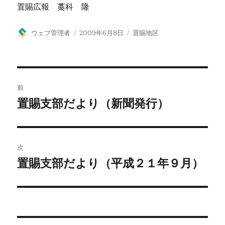
置賜広報 藁科 隆
投
投
カ
ウェブ管理者
2009年6月8日
置賜地区
稿
稿
テ
者
日:
ゴ
リ
ー
投
前
稿
置賜支部だより（新聞発行）
前
の
ナ
投
ビ
稿:
次
ゲ
置賜支部だより（平成２１年９月）
次
の
ー
投
シ
稿: