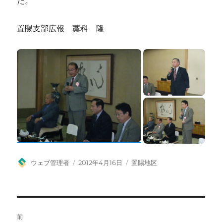
た。
置賜支部広報 藁科 隆
投
投
カ
ウェブ管理者
2012年4月16日
置賜地区
稿
稿
テ
者
日:
ゴ
リ
ー
投
前