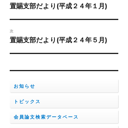
稿
置賜支部だより(平成２４年１月)
前
の
ナ
投
ビ
稿:
次
ゲ
置賜支部だより(平成２４年５月)
次
の
ー
投
シ
稿:
ョ
お知らせ
ン
トピックス
会員論文検索データベース